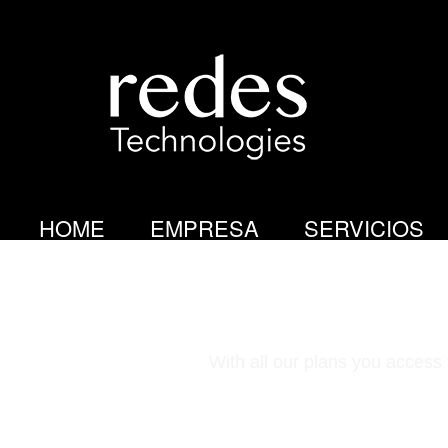
R
E
D
HOME
EMPRESA
SERVICIOS
E
S
With all our plans you access
T
E