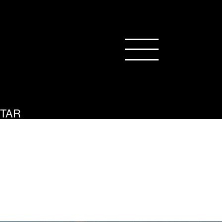
TAR
ng People.