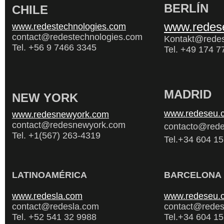
o
BERLÍN
CHILE
n
s
u
l
www.redes
www.redestechnologies.com
t
o
contact@redestechnologies.com
r
Kontakt@rede
í
a
Tel. +56 9 7466 3345
Tel. +49 174 7
e
n
t
e
c
n
o
l
o
g
MADRID
NEW YORK
í
a
.
N
www.redeseu.
u
www.redesnewyork.com
e
s
contact@redesnewyork.com
contacto@rede
t
r
Tel. +1(567) 263-4319
o
Tel.+34 604 15
o
b
j
e
t
i
v
o
LATINOAMÉRICA
BARCELONA
e
s
a
y
u
www.redesla.com
www.redeseu.
d
a
contact@redesla.com
contact@redes
r
a
Tel. +52 541 32 9988
Tel.+34 604 15
l
a