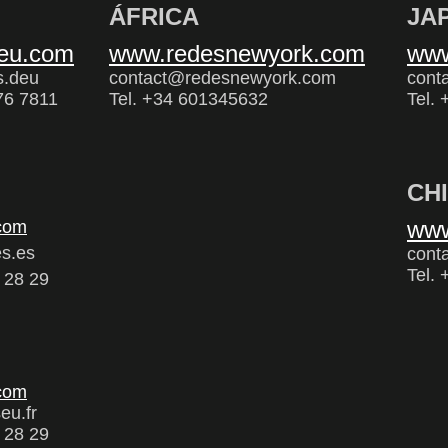
ÁFRICA
JA
eu.com
www.redesnewyork.com
www
s.deu
contact@redesnewyork.com
cont
76 7811
Tel. +34 601345632
Tel.
CH
www
com
s.es
cont
Tel.
 28 29
com
eu.fr
 28 29