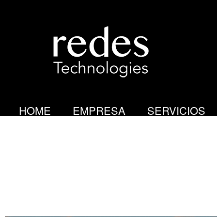
R
E
D
HOME
EMPRESA
SERVICIOS
E
redes technologies menu 2
Redes Tec
S
T
E