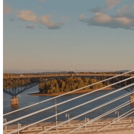
C
H
N
O
L
O
G
I