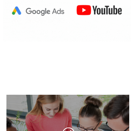
C
H
N
O
L
O
G
I