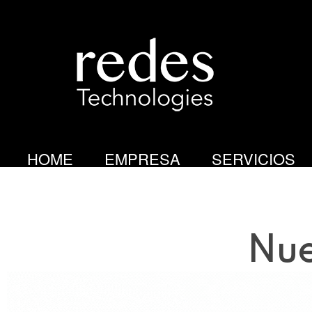
R
E
D
HOME
EMPRESA
SERVICIOS
E
S
Nue
T
E