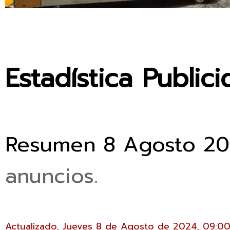
C
H
Estadística Publi
N
O
L
Resumen 8 Agosto 2
O
anuncios.
G
I
Actualizado, Jueves 8 de Agosto de 2024, 09:00 