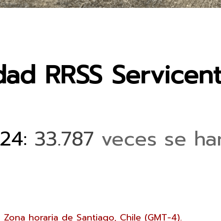
Buscar
cidad RRSS Servicen
024:
33
.787
veces se han
Zona horaria de Santiago, Chile (GMT-4).