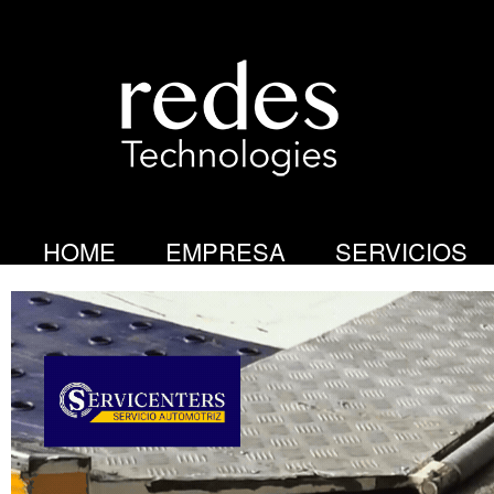
R
E
D
HOME
EMPRESA
SERVICIOS
E
estadistica Servicenters ccp 07022024001890bjunni967444423ff66805yge03p3043dfvxv
S
T
E